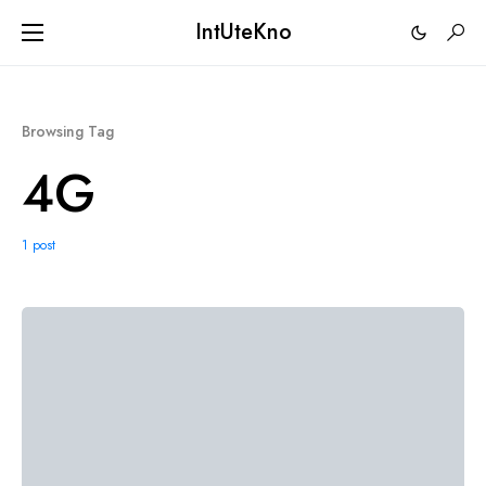
IntUteKno
Browsing Tag
4G
1 post