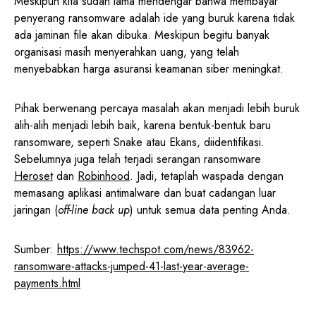
Meskipun kita sudah lama mendengar bahwa membayar
penyerang ransomware adalah ide yang buruk karena tidak
ada jaminan file akan dibuka. Meskipun begitu banyak
organisasi masih menyerahkan uang, yang telah
menyebabkan harga asuransi keamanan siber meningkat.
Pihak berwenang percaya masalah akan menjadi lebih buruk
alih-alih menjadi lebih baik, karena bentuk-bentuk baru
ransomware, seperti Snake atau Ekans, diidentifikasi.
Sebelumnya juga telah terjadi serangan ransomware
Heroset
dan
Robinhood
. Jadi, tetaplah waspada dengan
memasang aplikasi antimalware dan buat cadangan luar
jaringan (
off-line back up
) untuk semua data penting Anda.
Sumber:
https://www.techspot.com/news/83962-
ransomware-attacks-jumped-41-last-year-average-
payments.html