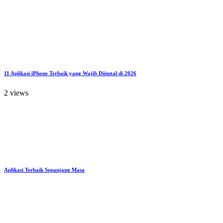
11 Aplikasi iPhone Terbaik yang Wajib Diinstal di 2026
2 views
Aplikasi Terbaik Sepanjang Masa