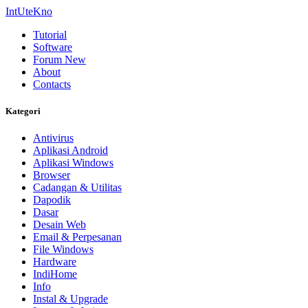
IntUteKno
Tutorial
Software
Forum
New
About
Contacts
Kategori
Antivirus
Aplikasi Android
Aplikasi Windows
Browser
Cadangan & Utilitas
Dapodik
Dasar
Desain Web
Email & Perpesanan
File Windows
Hardware
IndiHome
Info
Instal & Upgrade