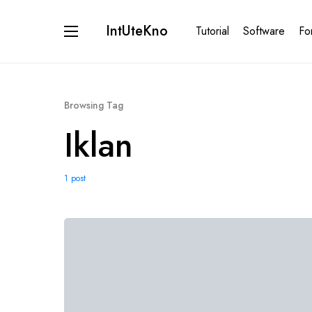
IntUteKno
Tutorial
Software
Fo
Browsing Tag
Iklan
1 post