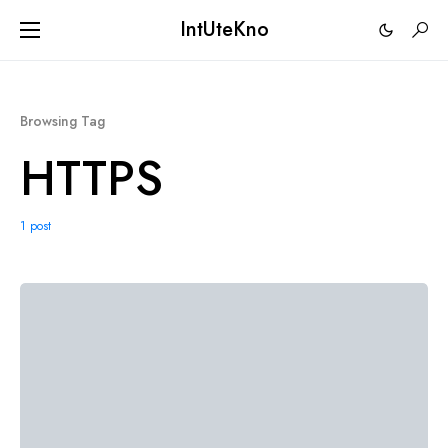
IntUteKno
Browsing Tag
HTTPS
1 post