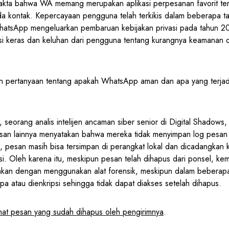
 fakta bahwa WA memang merupakan aplikasi perpesanan favorit t
da kontak. Kepercayaan pengguna telah terkikis dalam beberapa ta
hatsApp mengeluarkan pembaruan kebijakan privasi pada tahun 202
i keras dan keluhan dari pengguna tentang kurangnya keamanan d
an pertanyaan tentang apakah WhatsApp aman dan apa yang terjadi 
, seorang analis intelijen ancaman siber senior di Digital Shadow
san lainnya menyatakan bahwa mereka tidak menyimpan log pesan 
pesan masih bisa tersimpan di perangkat lokal dan dicadangkan 
si. Oleh karena itu, meskipun pesan telah dihapus dari ponsel, k
ihkan dengan menggunakan alat forensik, meskipun dalam beberap
mpa atau dienkripsi sehingga tidak dapat diakses setelah dihapus.
hat pesan yang sudah dihapus oleh pengirimnya
.