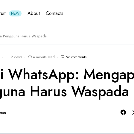
rum
About
Contacts
NEW
pa Pengguna Harus Waspada
2 views
4 minute read
No comments
si WhatsApp: Menga
guna Harus Waspada
hman