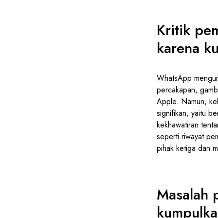
Kritik p
karena ku
WhatsApp mengumu
percakapan, gambar
Apple. Namun, keb
signifikan, yaitu 
kekhawatiran tent
seperti riwayat pe
pihak ketiga dan m
Masalah 
kumpulka