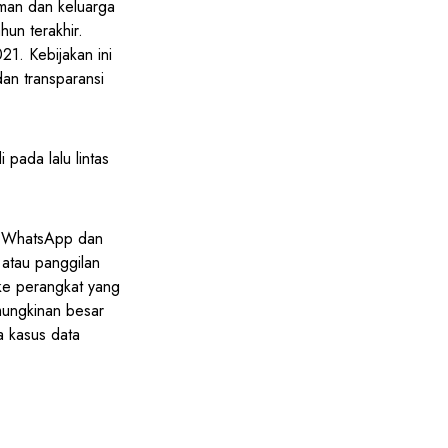
eman dan keluarga
hun terakhir.
1. Kebijakan ini
an transparansi
pada lalu lintas
s, WhatsApp dan
atau panggilan
ke perangkat yang
emungkinan besar
a kasus data