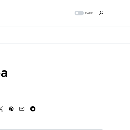
DARK
pa