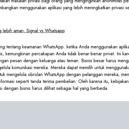
ptakan masalah privasi bagi orang yang menginginkan anonimitas p
imbangkan menggunakan aplikasi yang lebih meningkatkan privasi s
 lebih aman, Signal vs Whatsapp
.
ing tentang keamanan WhatsApp: ketika Anda menggunakan aplikas
is, kemungkinan percakapan Anda tidak benar-benar privat. Ini k
ngan pesan dengan keluarga atau teman. Bisnis besar harus men
gelola komunikasi mereka. Mereka dapat memilih untuk menggunaka
ntuk mengelola obrolan WhatsApp dengan pelanggan mereka, men
formasi seperti tanda terima pembelian. Oleh karena itu, kebijaka
i dengan bisnis harus dilihat sebagai hal yang berbeda.