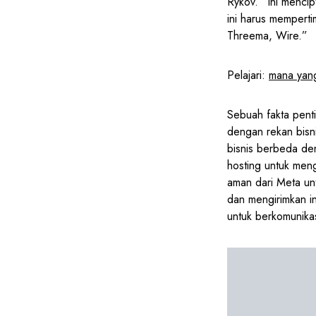
Rykov. “Ini menci
ini harus mempert
Threema, Wire.”
Pelajari:
mana yang
Sebuah fakta pent
dengan rekan bisn
bisnis berbeda de
hosting untuk men
aman dari Meta u
dan mengirimkan in
untuk berkomunikas