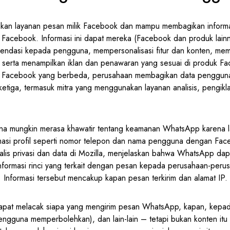
n layanan pesan milik Facebook dan mampu membagikan informas
acebook. Informasi ini dapat mereka (Facebook dan produk lainn
ndasi kepada pengguna, mempersonalisasi fitur dan konten, me
 serta menampilkan iklan dan penawaran yang sesuai di produk Fa
aim Facebook yang berbeda, perusahaan membagikan data penggu
ketiga, termasuk mitra yang menggunakan layanan analisis, pengik
a mungkin merasa khawatir tentang keamanan WhatsApp karena la
asi profil seperti nomor telepon dan nama pengguna dengan Fac
alis privasi dan data di Mozilla, menjelaskan bahwa WhatsApp d
formasi rinci yang terkait dengan pesan kepada perusahaan-perus
Informasi tersebut mencakup kapan pesan terkirim dan alamat IP.
apat melacak siapa yang mengirim pesan WhatsApp, kapan, kepada
pengguna memperbolehkan), dan lain-lain – tetapi bukan konten itu 