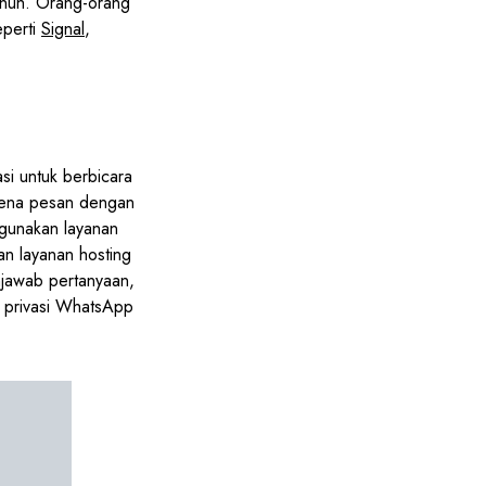
enuh. Orang-orang
eperti
Signal
,
i untuk berbicara
arena pesan dengan
ggunakan layanan
n layanan hosting
jawab pertanyaan,
n privasi WhatsApp