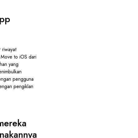
App
 riwayat
 Move to iOS dari
ahan yang
menimbulkan
 dengan pengguna
dengan pengiklan
mereka
nakannya