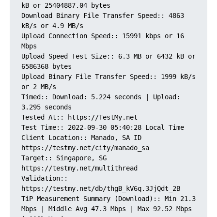
kB or 25404887.04 bytes

Download Binary File Transfer Speed:: 4863 
kB/s or 4.9 MB/s

Upload Connection Speed:: 15991 kbps or 16 
Mbps 

Upload Speed Test Size:: 6.3 MB or 6432 kB or 
6586368 bytes

Upload Binary File Transfer Speed:: 1999 kB/s 
or 2 MB/s

Timed:: Download: 5.224 seconds | Upload: 
3.295 seconds

Tested At:: https://TestMy.net

Test Time:: 2022-09-30 05:40:28 Local Time

Client Location:: Manado, SA ID 
https://testmy.net/city/manado_sa

Target:: Singapore, SG 
https://testmy.net/multithread

Validation:: 
https://testmy.net/db/thgB_kV6q.3JjQdt_2B

TiP Measurement Summary (Download):: Min 21.3 
Mbps | Middle Avg 47.3 Mbps | Max 92.52 Mbps 