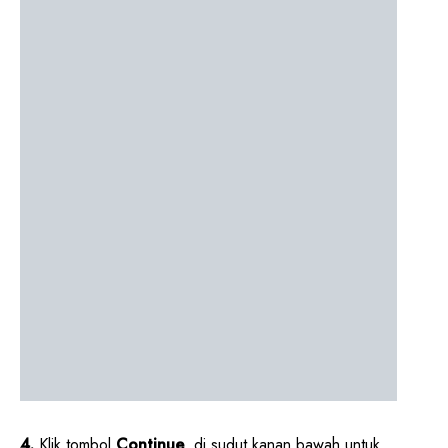
4.
Klik tombol
Continue
, di sudut kanan bawah untuk