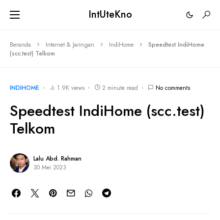
IntUteKno
Beranda
Internet & Jaringan
IndiHome
Speedtest IndiHome
(scc.test) Telkom
INDIHOME
1.9K views
2 minute read
No comments
Speedtest IndiHome (scc.test)
Telkom
Lalu Abd. Rahman
30 Mei 2023