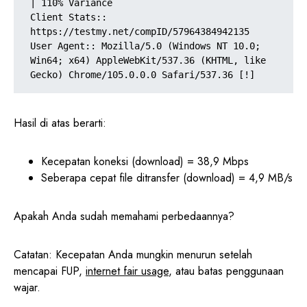
| 110% Variance

Client Stats:: 
https://testmy.net/compID/57964384942135  

User Agent:: Mozilla/5.0 (Windows NT 10.0; 
Win64; x64) AppleWebKit/537.36 (KHTML, like 
Gecko) Chrome/105.0.0.0 Safari/537.36 [!]
Hasil di atas berarti:
Kecepatan koneksi (download) = 38,9 Mbps
Seberapa cepat file ditransfer (download) = 4,9 MB/s
Apakah Anda sudah memahami perbedaannya?
Catatan: Kecepatan Anda mungkin menurun setelah
mencapai FUP,
internet fair usage
, atau batas penggunaan
wajar.