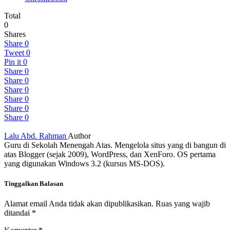
Total
0
Shares
Share
0
Tweet
0
Pin it
0
Share
0
Share
0
Share
0
Share
0
Share
0
Share
0
Lalu Abd. Rahman
Author
Guru di Sekolah Menengah Atas. Mengelola situs yang di bangun di
atas Blogger (sejak 2009), WordPress, dan XenForo. OS pertama
yang digunakan Windows 3.2 (kursus MS-DOS).
Tinggalkan Balasan
Alamat email Anda tidak akan dipublikasikan.
Ruas yang wajib
ditandai
*