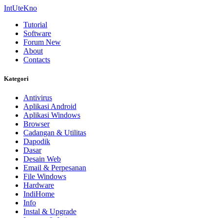
IntUteKno
Tutorial
Software
Forum
New
About
Contacts
Kategori
Antivirus
Aplikasi Android
Aplikasi Windows
Browser
Cadangan & Utilitas
Dapodik
Dasar
Desain Web
Email & Perpesanan
File Windows
Hardware
IndiHome
Info
Instal & Upgrade