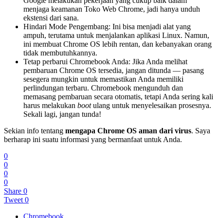
Google melakukan pekerjaan yang cukup baik dalam
menjaga keamanan Toko Web Chrome, jadi hanya unduh
ekstensi dari sana.
Hindari Mode Pengembang: Ini bisa menjadi alat yang
ampuh, terutama untuk menjalankan aplikasi Linux. Namun,
ini membuat Chrome OS lebih rentan, dan kebanyakan orang
tidak membutuhkannya.
Tetap perbarui Chromebook Anda: Jika Anda melihat
pembaruan Chrome OS tersedia, jangan ditunda — pasang
sesegera mungkin untuk memastikan Anda memiliki
perlindungan terbaru. Chromebook mengunduh dan
memasang pembaruan secara otomatis, tetapi Anda sering kali
harus melakukan
boot
ulang untuk menyelesaikan prosesnya.
Sekali lagi, jangan tunda!
Sekian info tentang
mengapa Chrome OS aman dari virus
. Saya
berharap ini suatu informasi yang bermanfaat untuk Anda.
0
0
0
0
Share
0
Tweet
0
Chromebook